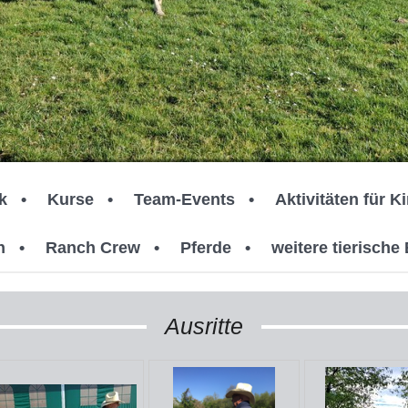
k
Kurse
Team-Events
Aktivitäten für K
h
Ranch Crew
Pferde
weitere tierisch
Ausritte