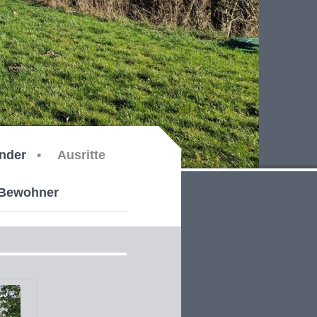
inder
Ausritte
e Bewohner