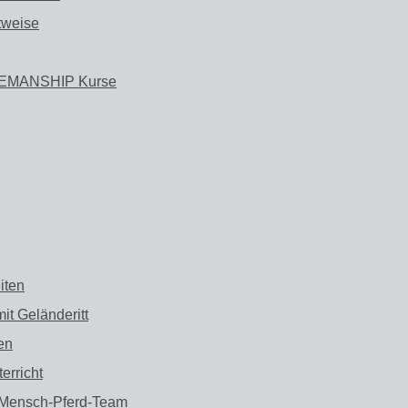
tweise
EMANSHIP Kurse
iten
it Geländeritt
en
erricht
 Mensch-Pferd-Team