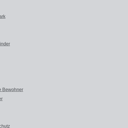
ark
Kinder
he Bewohner
er
chutz