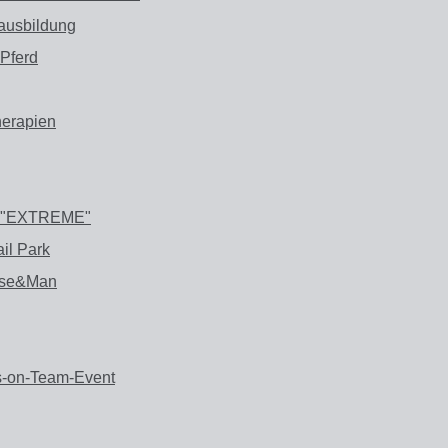
ausbildung
 Pferd
herapien
n "EXTREME"
il Park
orse&Man
s-on-Team-Event