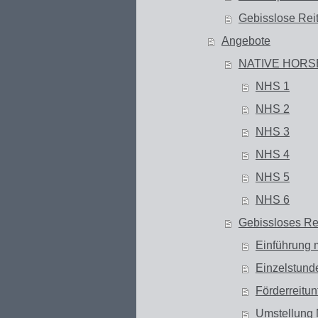
Gebisslose Rei
Angebote
NATIVE HORS
NHS 1
NHS 2
NHS 3
NHS 4
NHS 5
NHS 6
Gebissloses Re
Einführung m
Einzelstund
Förderreitunt
Umstellung